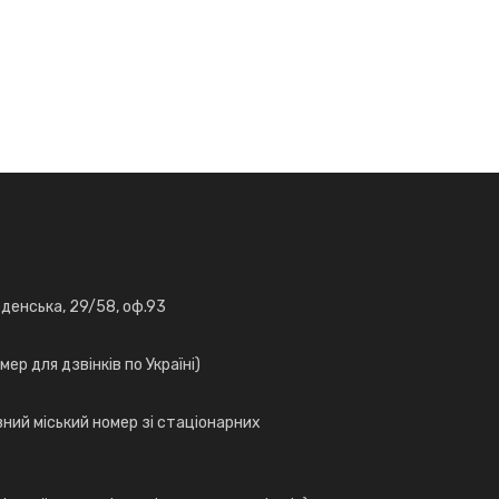
веденська, 29/58, оф.93
ер для дзвінків по Україні)
вний міський номер зі стаціонарних