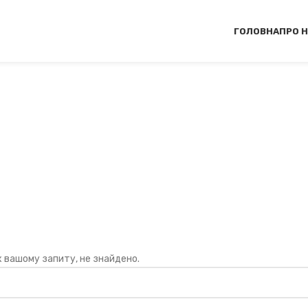
ГОЛОВНА
ПРО 
увные лодки ZODIAC
ІКА ДЛЯ АРМІЇ І ПОЛІЦІЇ
БЕЗПЕКА НА ВОДІ
Човни
Надувные ло
х вашому запиту, не знайдено.