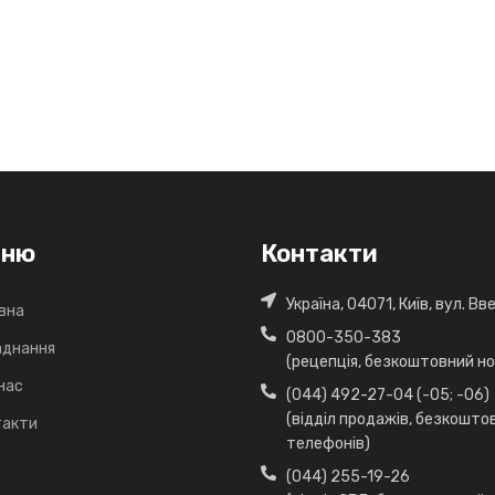
еню
Контакти
Україна, 04071, Київ, вул. В
вна
0800-350-383
аднання
(рецепція, безкоштовний ном
нас
(044) 492-27-04 (-05; -06)
(відділ продажів, безкошто
такти
телефонів)
(044) 255-19-26