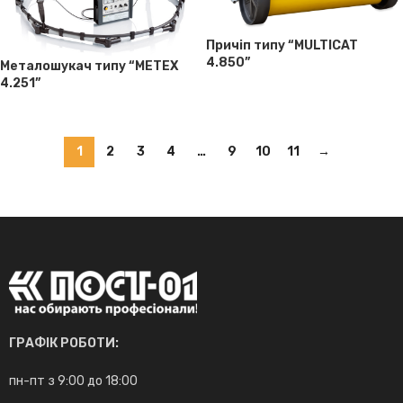
Причіп типу “MULTICAT
4.850”
Металошукач типу “METEX
4.251”
1
2
3
4
…
9
10
11
→
ГРАФІК РОБОТИ:
пн-пт з 9:00 до 18:00