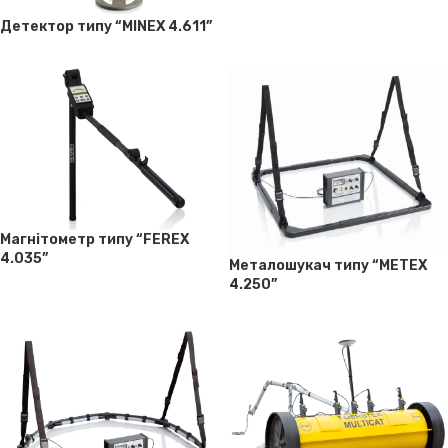
Детектор типу “MINEX 4.611”
Магнітометр типу “FEREX
4.035”
Металошукач типу “METEX
4.250”