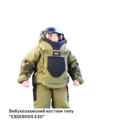
Легкий газоне
піротехнічний
Вибухозахисний костюм типу
“ALEXA”
“EXDEBOSS E20”