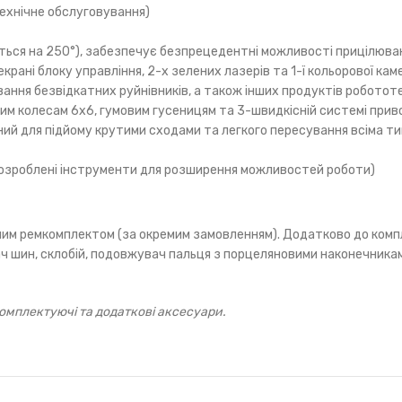
ехнічне обслуговування)
ється на 250°), забезпечує безпрецедентні можливості прицілюван
рані блоку управління, 2-х зелених лазерів та 1-ї кольорової кам
вання безвідкатних руйнівників, а також інших продуктів роботот
им колесам 6х6, гумовим гусеницям та 3-швидкісній системі прив
ий для підйому крутими сходами та легкого пересування всіма тип
о розроблені інструменти для розширення можливостей роботи)
ним ремкомплектом (за окремим замовленням). Додатково до компл
вач шин, склобій, подовжувач пальця з порцеляновими наконечникам
омплектуючі та додаткові аксесуари.