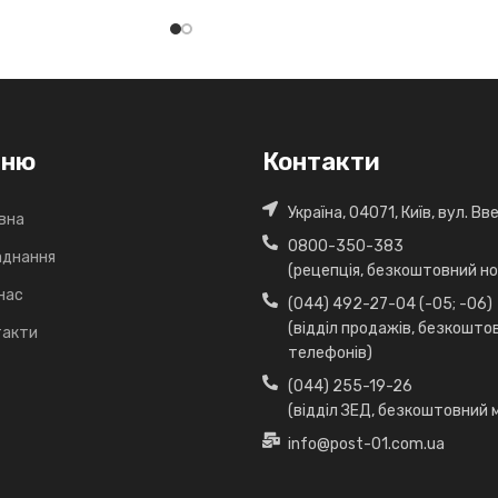
еню
Контакти
Україна, 04071, Київ, вул. В
вна
0800-350-383
аднання
(рецепція, безкоштовний ном
нас
(044) 492-27-04 (-05; -06)
(відділ продажів, безкошто
такти
телефонів)
(044) 255-19-26
(відділ ЗЕД, безкоштовний 
info@post-01.com.ua