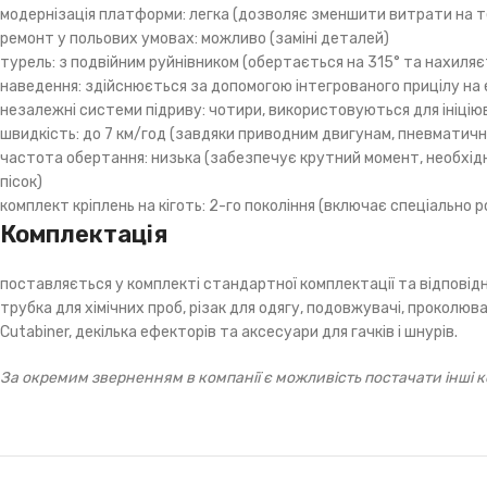
модернізація платформи: легка (дозволяє зменшити витрати на т
ремонт у польових умовах: можливо (заміні деталей)
турель: з подвійним руйнівником (обертається на 315° та нахиля
наведення: здійснюється за допомогою інтегрованого прицілу на ек
незалежні системи підриву: чотири, використовуються для ініцію
швидкість: до 7 км/год (завдяки приводним двигунам, пневматичн
частота обертання: низька (забезпечує крутний момент, необхідн
пісок)
комплект кріплень на кіготь: 2-го покоління (включає спеціальн
Комплектація
поставляється у комплекті стандартної комплектації та відповід
трубка для хімічних проб, різак для одягу, подовжувачі, проколю
Cutabiner, декілька ефекторів та аксесуари для гачків і шнурів.
За окремим зверненням в компанії є можливість постачати інші к