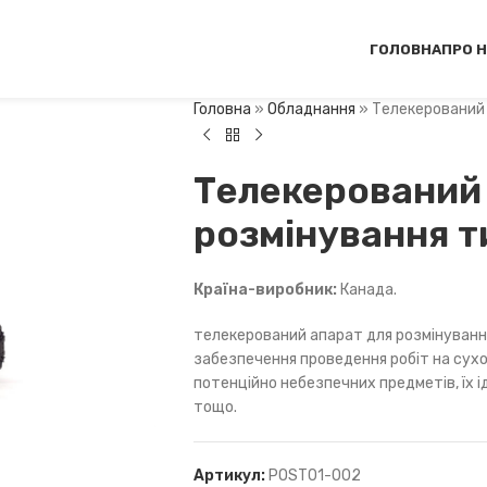
ГОЛОВНА
ПРО 
Головна
»
Обладнання
»
Телекерований 
Телекерований
розмінування т
Країна-виробник:
Канада.
телекерований апарат для розмінуванн
забезпечення проведення робіт на сухо
потенційно небезпечних предметів, їх 
тощо.
Артикул:
POST01-002