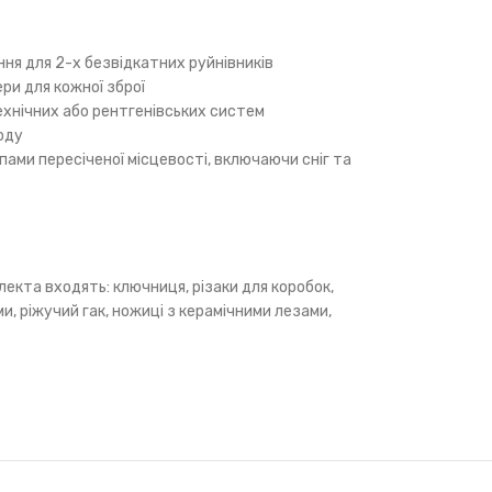
ня для 2-х безвідкатних руйнівників
ери для кожної зброї
ехнічних або рентгенівських систем
оду
ами пересіченої місцевості, включаючи сніг та
екта входять: ключниця, різаки для коробок,
и, ріжучий гак, ножиці з керамічними лезами,