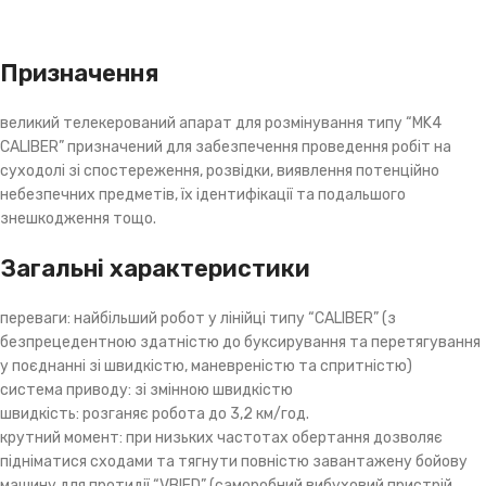
Призначення
великий телекерований апарат для розмінування типу “MK4
CALIBER” призначений для забезпечення проведення робіт на
суходолі зі спостереження, розвідки, виявлення потенційно
небезпечних предметів, їх ідентифікації та подальшого
знешкодження тощо.
Загальні характеристики
переваги: найбільший робот у лінійці типу “CALIBER” (з
безпрецедентною здатністю до буксирування та перетягування
у поєднанні зі швидкістю, маневреністю та спритністю)
система приводу: зі змінною швидкістю
швидкість: розганяє робота до 3,2 км/год.
крутний момент: при низьких частотах обертання дозволяє
підніматися сходами та тягнути повністю завантажену бойову
машину для протидії “VBIED” (саморобний вибуховий пристрій,