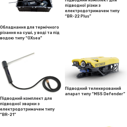
Підводний комплект для
підводної різки з
електродотримачем типу
“BR-22 Plus”
Обладнання для термічного
різання на суші, у воді та під
водою типу “OXsea”
Підводний телекерований
апарат типу “MSS Defender”
Підводний комплект для
підводної зварки з
електродотримачем типу
“BR-21”