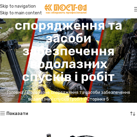
Skip to navigation
Водолазне
Skip to main content
спорядження та
засоби
забезпечення
водолазних
спусків і робіт
Головна
Водолазне спорядження та засоби забезпечення
водолазних спусків і робіт
Сторінка 5
Показати