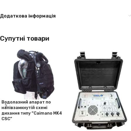
Додаткова інформація
Супутні товари
Водолазний апарат по
напівзамкнутій схемі
дихання типу “Caimano MK4
CSC”