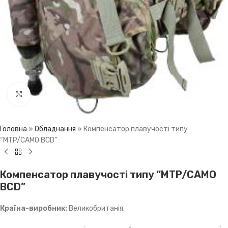
Click to enlarge
Головна
»
Обладнання
»
Компенсатор плавучості типу
“MTP/CAMO BCD”
Компенсатор плавучості типу “MTP/CAMO
BCD”
Країна-виробник:
Великобританія.