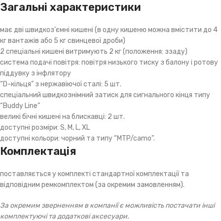
Загальні характеристики
має дві швидкоз’ємні кишені (в одну кишеню можна вмістити до 4
кг вантажів або 5 кг свинцевої дроби)
2 спеціальні кишені витримують 2 кг (положення: ззаду)
система подачі повітря: повітря низького тиску з балону і ротову
піддувку з інфлятору
“D-кільця” з нержавіючої сталі: 5 шт.
спеціальний швидкознімний затиск для сигнального кінця типу
“Buddy Line”
великі бічні кишені на блискавці: 2 шт.
доступні розміри: S, M, L, XL
доступні кольори: чорний та типу “MTP/camo”.
Комплектація
поставляється у комплекті стандартної комплектації та
відповідним ремкомплектом (за окремим замовленням).
За окремим зверненням в компанії є можливість постачати інші
комплектуючі та додаткові аксесуари.