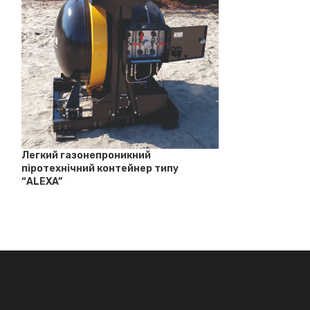
Комплекти для
проведення роб
ідентифікації, 
розмінування 
предметів під
Легкий газонепроникний
піротехнічний контейнер типу
“ALEXA”