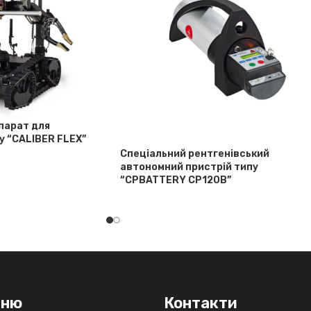
парат для
у “CALIBER FLEX”
Спеціальний рентгенівський
автономний пристрій типу
“CPBATTERY CP120B”
еню
Контакти