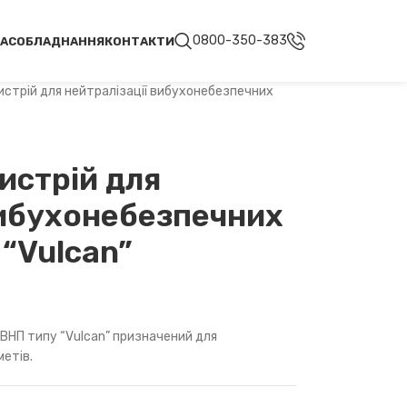
0800-350-383
НАС
ОБЛАДНАННЯ
КОНТАКТИ
истрій для нейтралізації вибухонебезпечних
истрій для
вибухонебезпечних
 “Vulcan”
 ВНП типу “Vulcan” призначений для
етів.